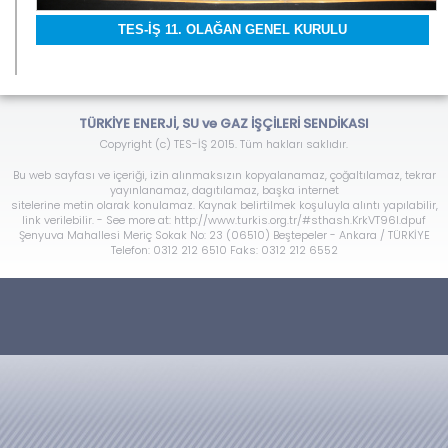
TES-İŞ 11. OLAĞAN GENEL KURULU
TÜRKİYE ENERJİ, SU ve GAZ İŞÇİLERİ SENDİKASI
Copyright (c) TES-İŞ 2015. Tüm hakları saklıdır.
Bu web sayfası ve içeriği, izin alınmaksızın kopyalanamaz, çoğaltılamaz, tekrar
yayınlanamaz, dagıtılamaz, başka internet
sitelerine metin olarak konulamaz. Kaynak belirtilmek koşuluyla alıntı yapılabilir,
link verilebilir. - See more at: http://www.turkis.org.tr/#sthash.KrkVT96l.dpuf
Şenyuva Mahallesi Meriç Sokak No: 23 (06510) Beştepeler - Ankara / TÜRKİYE
Telefon: 0312 212 6510 Faks: 0312 212 6552