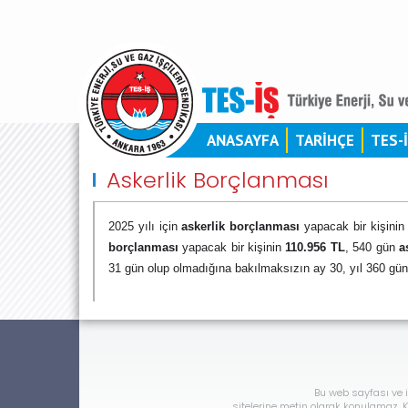
ANASAYFA
TARİHÇE
TES-
Askerlik Borçlanması
2025 yılı için
askerlik borçlanması
yapacak bir kişini
borçlanması
yapacak bir kişinin
110.956 TL
, 540 gün
a
31 gün olup olmadığına bakılmaksızın
ay
30, yıl 360 gün
Bu web sayfası ve i
sitelerine metin olarak konulamaz. Ka