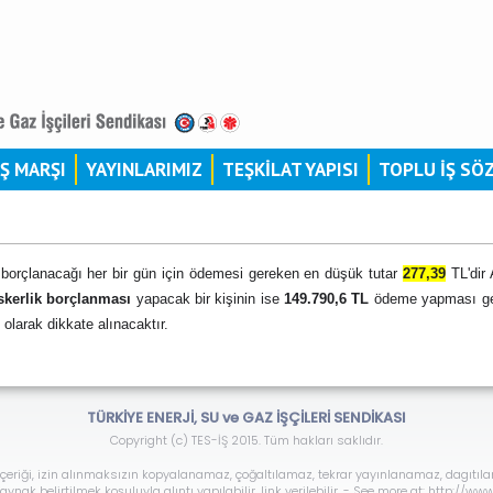
İŞ MARŞI
YAYINLARIMIZ
TEŞKİLAT YAPISI
TOPLU İŞ SÖ
n borçlanacağı her bir gün için ödemesi gereken en düşük tutar
277,39
TL'dir
skerlik borçlanması
yapacak bir kişinin ise
149.790,6 TL
ödeme yapması ger
 olarak dikkate alınacaktır.
TÜRKİYE ENERJİ, SU ve GAZ İŞÇİLERİ SENDİKASI
Copyright (c) TES-İŞ 2015. Tüm hakları saklıdır.
çeriği, izin alınmaksızın kopyalanamaz, çoğaltılamaz, tekrar yayınlanamaz, dagıtıl
ynak belirtilmek koşuluyla alıntı yapılabilir, link verilebilir. - See more at: http://w