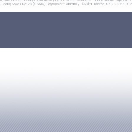
 Meriç Sokak No: 23 (06510) Beştepeler - Ankara / TÜRKİYE Telefon: 0312 212 6510 F