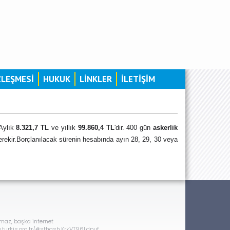
ZLEŞMESİ
HUKUK
LİNKLER
İLETİŞİM
 Aylık
8.321,7 TL
ve yıllık
99.860,4 TL
'dir. 400 gün
askerlik
ekir.
Borçlanılacak sürenin hesabında ayın 28, 29, 30 veya
amaz, başka internet
ww.turkis.org.tr/#sthash.KrkVT96l.dpuf