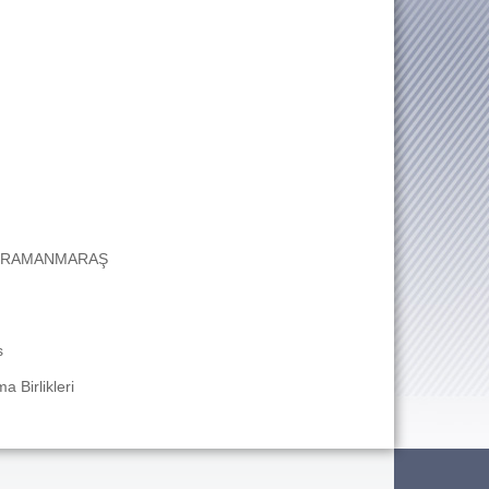
9 KAHRAMANMARAŞ
s
 Birlikleri