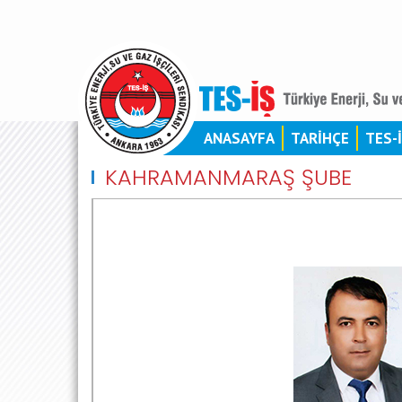
ANASAYFA
TARİHÇE
TES-
KAHRAMANMARAŞ ŞUBE