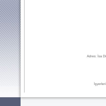
Adres: İsa 
İşyerle