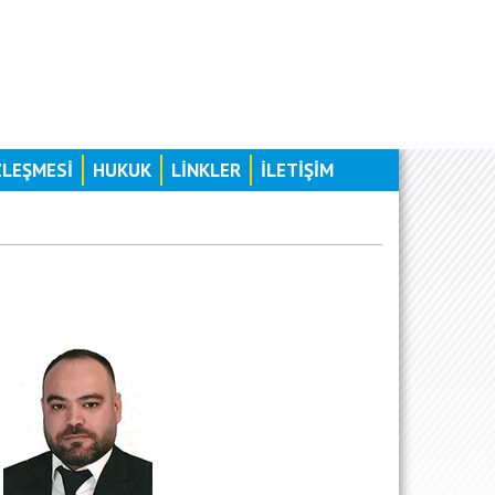
ZLEŞMESİ
HUKUK
LİNKLER
İLETİŞİM