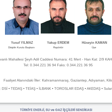
Yusuf YILMAZ
Yakup ERDEM
Hüseyin KAMAN
Disiplin Kurulu Başkanı
Rapörtör
Üye
Divanlı Mahallesi Şeyh Adil Caddesi Numara: 41 Mert - Han Kat: 2/
Tel: 0.344.221 36 94 Faks: 0.344.221 36 95
Faaliyet Alanındaki İller: Kahramanmaraş, Gaziantep, Adıyaman, Kili
ri: DSİ • TEDAŞ • TEİAŞ • İLBANK • TOROSLAR EDAŞ • AKEDAŞ • Sulama
TÜRKİYE ENERJİ, SU ve GAZ İŞÇİLERİ SENDİKASI