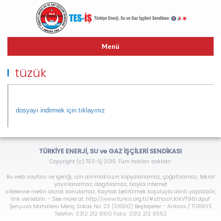
Menü
ANASAYFA
tüzük
TARİHÇE
TES-İŞ MARŞI
YAYINLARIMIZ
dosyayı indirmek için tıklayınız
TEŞKİLAT YAPISI
TOPLU İŞ SÖZLEŞMESİ
HUKUK
TÜRKİYE ENERJİ, SU ve GAZ İŞÇİLERİ SENDİKASI
LİNKLER
Copyright (c) TES-İŞ 2015. Tüm hakları saklıdır.
İLETİŞİM
Bu web sayfası ve içeriği, izin alınmaksızın kopyalanamaz, çoğaltılamaz, tekrar
yayınlanamaz, dagıtılamaz, başka internet
sitelerine metin olarak konulamaz. Kaynak belirtilmek koşuluyla alıntı yapılabilir,
link verilebilir. - See more at: http://www.turkis.org.tr/#sthash.KrkVT96l.dpuf
Şenyuva Mahallesi Meriç Sokak No: 23 (06510) Beştepeler - Ankara / TÜRKİYE
Telefon: 0312 212 6510 Faks: 0312 212 6552