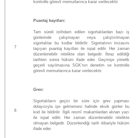
kontrolle görevli memurlarınca karar verilecektir.
Puantaj kayıtları:
Tam süreli istihdam edilen sigortalılardan bazı iş
günlerinde çalışmayan veya çalıştırılmayan
sigortalılar bu kodlar bildirilir. Sigortalının imzasını
7
taşıyan puantaj kayıtları ile ispat edilir. Her zaman
düzenlenebilir nitelikte olan belgedir. İbraz edildiği
tarihten sonra hüküm ifade eder. Geçmişe yönelik
geçerli sayılmasına SGK’nın denetim ve kontrolle
görevli memurlarınca karar verilecektir.
Grev:
Sigortalıların geçici bir süre için grev yapması
dolayısıyla işe gelmemesi halinde eksik günler bu
8
kod ile bildirilir. İlgili resmî makamlardan alınan yazı
ile ispat edilir. Her zaman düzenlenebilir nitelikte
olmayan belgedir. Düzenlendiği tarih itibariyle hüküm
ifade eder.