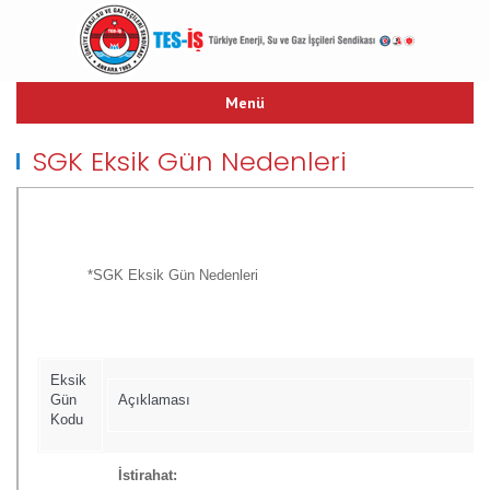
Menü
ANASAYFA
SGK Eksik Gün Nedenleri
TARİHÇE
TES-İŞ MARŞI
YAYINLARIMIZ
TEŞKİLAT YAPISI
*SGK Eksik Gün Nedenleri
TOPLU İŞ SÖZLEŞMESİ
HUKUK
LİNKLER
Eksik
İLETİŞİM
Gün
Açıklaması
Kodu
İstirahat: