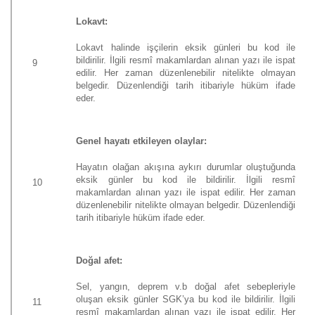
Lokavt:
Lokavt halinde işçilerin eksik günleri bu kod ile
bildirilir. İlgili resmî makamlardan alınan yazı ile ispat
9
edilir. Her zaman düzenlenebilir nitelikte olmayan
belgedir. Düzenlendiği tarih itibariyle hüküm ifade
eder.
Genel hayatı etkileyen olaylar:
Hayatın olağan akışına aykırı durumlar oluştuğunda
eksik günler bu kod ile bildirilir. İlgili resmî
10
makamlardan alınan yazı ile ispat edilir. Her zaman
düzenlenebilir nitelikte olmayan belgedir. Düzenlendiği
tarih itibariyle hüküm ifade eder.
Doğal afet:
Sel, yangın, deprem v.b doğal afet sebepleriyle
oluşan eksik günler SGK’ya bu kod ile bildirilir. İlgili
11
resmî makamlardan alınan yazı ile ispat edilir. Her