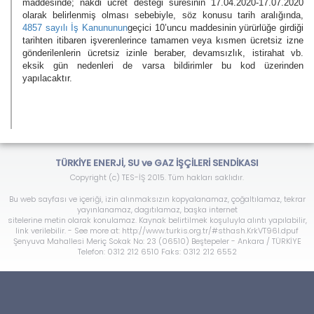
maddesinde; nakdi ücret desteği süresinin 17.04.2020-17.07.2020
olarak belirlenmiş olması sebebiyle, söz konusu tarih aralığında,
4857 sayılı İş Kanununun
geçici 10’uncu maddesinin yürürlüğe girdiği
tarihten itibaren işverenlerince tamamen veya kısmen ücretsiz izne
gönderilenlerin ücretsiz izinle beraber, devamsızlık, istirahat vb.
eksik gün nedenleri de varsa bildirimler bu kod üzerinden
yapılacaktır.
TÜRKİYE ENERJİ, SU ve GAZ İŞÇİLERİ SENDİKASI
Copyright (c) TES-İŞ 2015. Tüm hakları saklıdır.
Bu web sayfası ve içeriği, izin alınmaksızın kopyalanamaz, çoğaltılamaz, tekrar
yayınlanamaz, dagıtılamaz, başka internet
sitelerine metin olarak konulamaz. Kaynak belirtilmek koşuluyla alıntı yapılabilir,
link verilebilir. - See more at: http://www.turkis.org.tr/#sthash.KrkVT96l.dpuf
Şenyuva Mahallesi Meriç Sokak No: 23 (06510) Beştepeler - Ankara / TÜRKİYE
Telefon: 0312 212 6510 Faks: 0312 212 6552