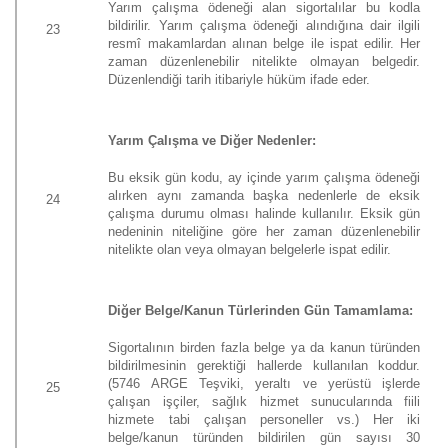
Yarım çalışma ödeneği alan sigortalılar bu kodla
bildirilir. Yarım çalışma ödeneği alındığına dair ilgili
23
resmî makamlardan alınan belge ile ispat edilir. Her
zaman düzenlenebilir nitelikte olmayan belgedir.
Düzenlendiği tarih itibariyle hüküm ifade eder.
Yarım Çalışma ve Diğer Nedenler:
Bu eksik gün kodu, ay içinde yarım çalışma ödeneği
alırken aynı zamanda başka nedenlerle de eksik
24
çalışma durumu olması halinde kullanılır. Eksik gün
nedeninin niteliğine göre her zaman düzenlenebilir
nitelikte olan veya olmayan belgelerle ispat edilir.
Diğer Belge/Kanun Türlerinden Gün Tamamlama:
Sigortalının birden fazla belge ya da kanun türünden
bildirilmesinin gerektiği hallerde kullanılan koddur.
(5746 ARGE Teşviki, yeraltı ve yerüstü işlerde
25
çalışan işçiler, sağlık hizmet sunucularında fiili
hizmete tabi çalışan personeller vs.) Her iki
belge/kanun türünden bildirilen gün sayısı 30