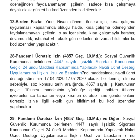
ödeneğinden faydalanamayan işçilerin, sadece kısa çalışmaya
dayalı eksik günleri bu kod üzerinden bildirilecektir.
12-Birden Fazla:
Yine, Nisan dönemi öncesi için, kısa çalışma
uygulaması kapsamında olduğu halde, kısa çalışma ödeneğinden
faydalanamayan işçilerin, o ay içerisinde, kısa çalışmayla beraber,
devamsızlık, istirahat vb. eksik gün nedenleri de varsa bildirimler bu
kod üzerinden yapılacaktır.
28-Pandemi Ücretsiz İzin (4857 Geç. 10.Md.):
Sosyal Güvenlik
Kurumunca belirlenen
4447 sayılı İşsizlik Sigortası Kanununun
Geçici 24 üncü Maddesi Kapsamında Yapılacak Nakdi Ücret Desteği
Uygulamasına İlişkin Usul ve Esasların
7nci maddesinde; nakdi ücret
desteği süresinin 17.04.2020-17.07.2020 olarak belirlenmiş olması
sebebiyle, söz konusu tarih aralığında, 4857 sayılı İş Kanununun
geçici 10’uncu maddesinin yürürlüğe girdiği tarihten itibaren
işverenlerince tamamen veya kısmen ücretsiz izne gönderilenlerin
ücretsiz izinle ilgili eksik gün bildirimleri bu kod üzerinden
yapılacaktır.
29- Pandemi Ücretsiz İzin (4857 Geç. 10.Md.) ve Diğer:
Sosyal
Güvenlik Kurumunca belirlenen 4447 sayılı İşsizlik Sigortası
Kanununun Geçici 24 üncü Maddesi Kapsamında Yapılacak Nakdi
Ücret Desteği Uygulamasına İlişkin Usul ve Esasların 7 nci