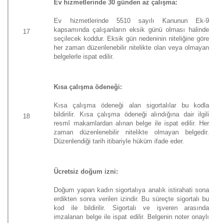
Ev hizmetlerinde 30 günden az çalışma:
Ev hizmetlerinde 5510 sayılı Kanunun Ek-9
kapsamında çalışanların eksik günü olması halinde
17
seçilecek koddur. Eksik gün nedeninin niteliğine göre
her zaman düzenlenebilir nitelikte olan veya olmayan
belgelerle ispat edilir.
Kısa çalışma ödeneği:
Kısa çalışma ödeneği alan sigortalılar bu kodla
bildirilir. Kısa çalışma ödeneği alındığına dair ilgili
18
resmî makamlardan alınan belge ile ispat edilir. Her
zaman düzenlenebilir nitelikte olmayan belgedir.
Düzenlendiği tarih itibariyle hüküm ifade eder.
Ücretsiz doğum izni:
Doğum yapan kadın sigortalıya analık istirahati sona
erdikten sonra verilen izindir. Bu süreçte sigortalı bu
kod ile bildirilir. Sigortalı ve işveren arasında
imzalanan belge ile ispat edilir. Belgenin noter onaylı