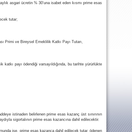
ın aylık asgari ücretin % 30’una isabet eden kısmı prime esas
ecek tutar;
sı Primi ve Bireysel Emeklilik Katkı Payı Tutarı,
ik katkı payı ödendiği varsayıldığında, bu tarihte yürürlükte
addeye istinaden belirlenen prime esas kazanç üst sınırının
ydıyla sigortalının prime esas kazancına dahil edilecektir.
rumunda ise, prime esas kazanca dahil edilecek tutar, ödenen