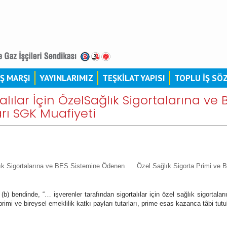
İŞ MARŞI
YAYINLARIMIZ
TEŞKİLAT YAPISI
TOPLU İŞ SÖ
alılar İçin ÖzelSağlık Sigortalarına v
arı SGK Muafiyeti
ağlık Sigortalarına ve BES Sistemine Ödenen
Özel Sağlık Sigorta Primi ve 
(b) bendinde, “… işverenler tarafından sigortalılar için özel sağlık sigortala
imi ve bireysel emeklilik katkı payları tutarları, prime esas kazanca tâbi tutu