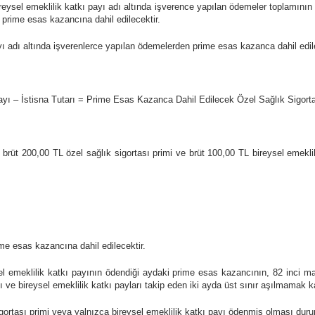
bireysel emeklilik katkı payı adı altında işverence yapılan ödemeler toplamın
 prime esas kazancına dahil edilecektir.
ayı adı altında işverenlerce yapılan ödemelerden prime esas kazanca dahil edil
ayı – İstisna Tutarı = Prime Esas Kazanca Dahil Edilecek Özel Sağlık Sigorta
 brüt 200,00 TL özel sağlık sigortası primi ve brüt 100,00 TL bireysel emeklil
e esas kazancına dahil edilecektir.
ysel emeklilik katkı payının ödendiği aydaki prime esas kazancının, 82 inci m
 ve bireysel emeklilik katkı payları takip eden iki ayda üst sınır aşılmamak ka
sigortası primi veya yalnızca bireysel emeklilik katkı payı ödenmiş olması du