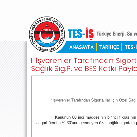
ANASAYFA
TARİHÇE
TES-
İşverenler Tarafından Sigort
Sağlık Sig.P. ve BES Katkı Payl
*İşverenler Tarafından Sigortalılar İçin Özel S
Kanunun 80 inci maddesinin birinci fıkrasının 
asgarî ücretin % 30’unu geçmeyen özel sağlık sigortası pr