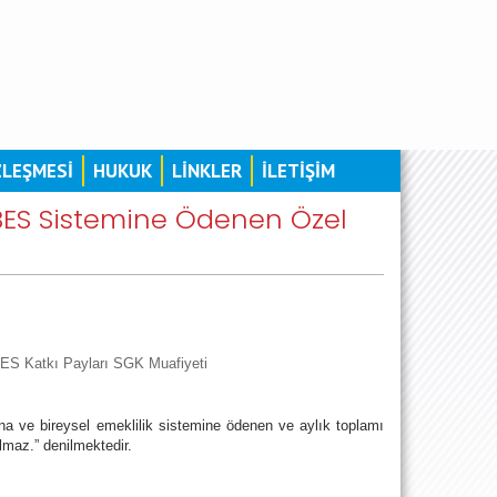
ZLEŞMESİ
HUKUK
LİNKLER
İLETİŞİM
e BES Sistemine Ödenen Özel
BES Katkı Payları SGK Muafiyeti
rına ve bireysel emeklilik sistemine ödenen ve aylık toplamı
lmaz.” denilmektedir.