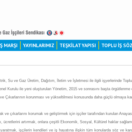
İŞ MARŞI
YAYINLARIMIZ
TEŞKİLAT YAPISI
TOPLU İŞ SÖ
ik, Su ve Gaz Üretim, Dağıtım, İletim ve İşletmesi ile ilgili işyerlerinde T
enel Kurulu ile yeni oluşturulan Yönetim, 2015 ve sonrasını başta örgütlenme
k ve Çıkarlarının korunması ve yükseltilmesi konusunda daha güçlü olmaya kara
ak ve çıkarlarını korumak ve geliştirmek için işçiler tarafından kurulan Anaya
k, ücretlerini artırmak, onlara çeşitli Ekonomik, Sosyal, Kültürel haklar sağlam
yaratmak, işçilerin kendileri ve iş hayatına ilişkin tüm konularda söz ve kar