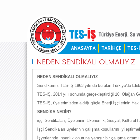
ANASAYFA
TARİHÇE
TES-
NEDEN SENDİKALI OLMALIYIZ
NEDEN SENDİKALI OLMALIYIZ
Sendikamız TES-İŞ 1963 yılında kurulan Türkiye'de Elektr
TES-İŞ, 2014 yılı sonunda gerçekleştirdiği 10. Olağan G
TES-İŞ, üyelerimizden aldığı güçle Enerji İşçilerinin Ha
SENDİKA NEDİR?
işçi Sendikaları, Üyelerinin Ekonomik, Sosyal, Kültürel h
İşçi Sendikaları üyelerinin çalışma koşullarını iyileştirme
İşyerlerinde insanlık onuruna yaraşır bir çalışma ortamı 