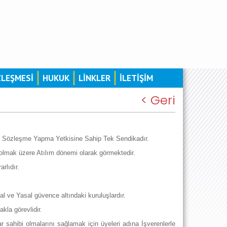
ZLEŞMESİ
HUKUK
LİNKLER
İLETİŞİM
< Geri
oplu Sözleşme Yapma Yetkisine Sahip Tek Sendikadır.
 olmak üzere Atılım dönemi olarak görmektedir.
rlıdır.
sal ve Yasal güvence altındaki kuruluşlardır.
akla görevlidir.
ar sahibi olmalarını sağlamak için üyeleri adına İşverenlerle