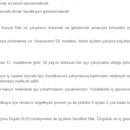
mak en temel işlevlerindendir.
yanında olmak Sendikanın görevlerindendir.
 Sosyal Hak ve çıkarlarını korumak ve geliştirmek amacıyla kimseden i
aya zorlanamaz ve Anayasanın 53. maddesi, bütün işçilere çalışma koşulla
nun 17. maddesine göre; 15 yaşını dolduran her işçi çalışmakta olduğu işko
eya iş saatleri dışında İşçi Sendikasının çalışmasına katılmaları nedeniyle i
t ödemeye mahkum edilir.
n haksız nedenlerle işçi çıkartmalarını yasaklamıştır. Yürürlükteki iş güvenc
aya üye olmasını engelleyen işveren ya da yetkilisi 6 aydan 2 yıla kadar hapi
ışma Örgütü (ILO) sözleşmeleri de işçilerin Sendikal Hak, Özgürlük ve iş güvenc