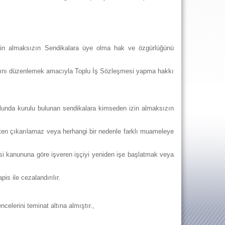
zin almaksızın Sendikalara üye olma hak ve özgürlüğünü
rını düzenlemek amacıyla Toplu İş Sözleşmesi yapma hakkı
lunda kurulu bulunan sendikalara kimseden izin almaksızın
şten çıkarılamaz veya herhangi bir nedenle farklı muameleye
esi kanununa göre işveren işçiyi yeniden işe başlatmak veya
s ile cezalandırılır.
elerini teminat altına almıştır.,