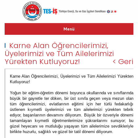
Menü
ANASAYFA
Karne Alan Öğrencilerimizi,
TARİHÇE
Üyelerimizi ve Tüm Ailelerimizi
TES-İŞ MARŞI
Yürekten Kutluyoruz!
< Geri
YAYINLARIMIZ
TEŞKİLAT YAPISI
Karne Alan Öğrencilerimizi, Üyelerimizi ve Tüm Ailelerimizi Yürekten
Kutluyoruz!
TOPLU İŞ SÖZLEŞMESİ
HUKUK
Yoğun bir eğitim-öğretim dönemi boyunca okullarında ve sınıflarında
büyük bir gayretle ter döken, bir üst sınıfa geçen veya mezun olan
LİNKLER
tüm öğrencilerimizi, evlatlarının eğitimi için her türlü fedakarlığı
İLETİŞİM
üstlenen kıymetli üyelerimizi ve tüm ailelerimizi yürekten tebrik
ediyor, başarılarının devamını diliyorum. Büyük bir özveriyle dönemi
tamamlayan kıymetli öğretmenlerimize şükranlarımı sunuyor; bu
güzel heyecanı ve mutluluğu yaşayan tüm ailelerimize sevdikleriyle
birlikte huzurlu, sağlıklı ve güzel bir tatil dönemi diliyorum.