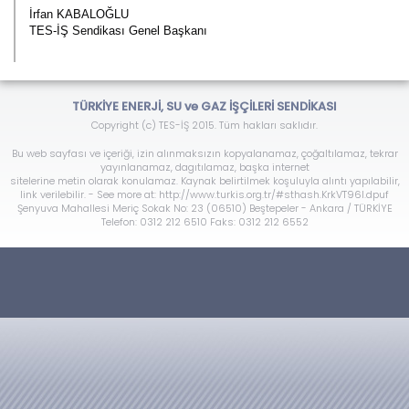
İrfan KABALOĞLU
TES-İŞ Sendikası Genel Başkanı
TÜRKİYE ENERJİ, SU ve GAZ İŞÇİLERİ SENDİKASI
Copyright (c) TES-İŞ 2015. Tüm hakları saklıdır.
Bu web sayfası ve içeriği, izin alınmaksızın kopyalanamaz, çoğaltılamaz, tekrar
yayınlanamaz, dagıtılamaz, başka internet
sitelerine metin olarak konulamaz. Kaynak belirtilmek koşuluyla alıntı yapılabilir,
link verilebilir. - See more at: http://www.turkis.org.tr/#sthash.KrkVT96l.dpuf
Şenyuva Mahallesi Meriç Sokak No: 23 (06510) Beştepeler - Ankara / TÜRKİYE
Telefon: 0312 212 6510 Faks: 0312 212 6552