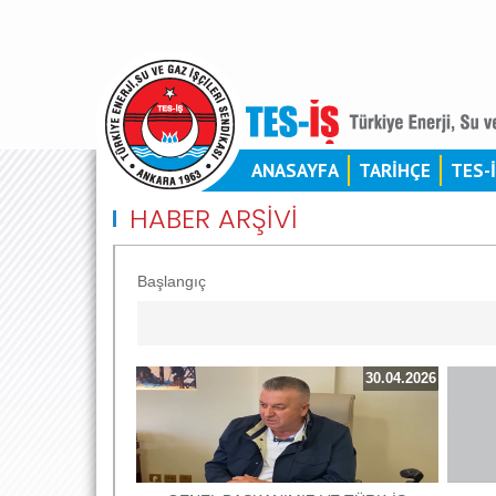
ANASAYFA
TARİHÇE
TES-
HABER ARŞİVİ
Başlangıç
30.04.2026