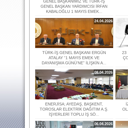
GENEL BAŞKANIMIZ VE TÜRK-İŞ
GENEL BAŞKAN YARDIMCISI İRFAN
KABALOĞLU 1 MAYIS EMEK...
24.04.2026
TÜRK-İŞ GENEL BAŞKANI ERGÜN
23
ATALAY “1 MAYIS EMEK VE
ÇO
DAYANIŞMA GÜNÜ’NE” İLİŞKİN A...
08.04.2026
ENERJİSA; AYEDAŞ, BAŞKENT,
İ
TOROSLAR ELEKTRİK DAĞITIM A.Ş.
OL
İŞYERLERİ TOPLU İŞ SÖ...
06.04.2026