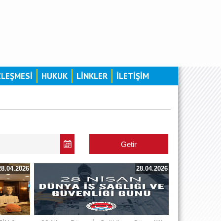
ZLEŞMESİ
HUKUK
LİNKLER
İLETİŞİM
28.04.2026
28.04.2026