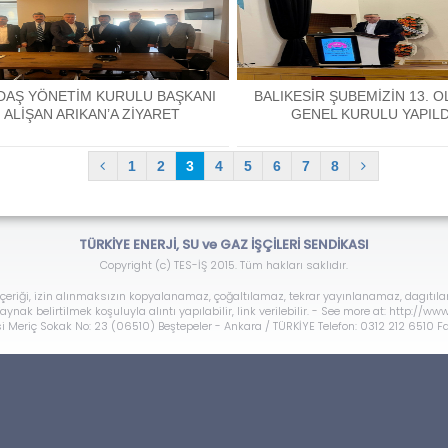
DAŞ YÖNETİM KURULU BAŞKANI
BALIKESİR ŞUBEMİZİN 13. 
ALİŞAN ARIKAN’A ZİYARET
GENEL KURULU YAPILD
1
2
3
4
5
6
7
8
TÜRKİYE ENERJİ, SU ve GAZ İŞÇİLERİ SENDİKASI
Copyright (c) TES-İŞ 2015. Tüm hakları saklıdır.
çeriği, izin alınmaksızın kopyalanamaz, çoğaltılamaz, tekrar yayınlanamaz, dagıtıl
ynak belirtilmek koşuluyla alıntı yapılabilir, link verilebilir. - See more at: http://w
 Meriç Sokak No: 23 (06510) Beştepeler - Ankara / TÜRKİYE Telefon: 0312 212 6510 F