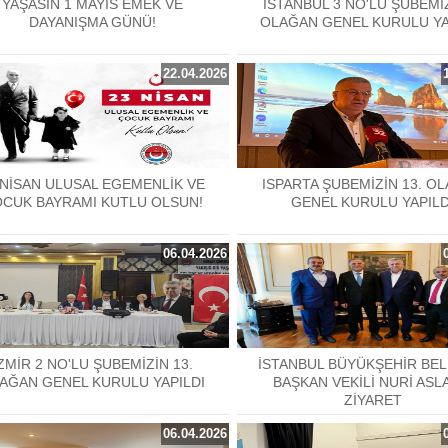
YAŞASIN 1 MAYIS EMEK VE
İSTANBUL 3 NO'LU ŞUBEMİZ
DAYANIŞMA GÜNÜ!
OLAĞAN GENEL KURULU YA
22.04.2026
 NİSAN ULUSAL EGEMENLİK VE
ISPARTA ŞUBEMİZİN 13. O
CUK BAYRAMI KUTLU OLSUN!
GENEL KURULU YAPILD
06.04.2026
ZMİR 2 NO'LU ŞUBEMİZİN 13.
İSTANBUL BÜYÜKŞEHİR BEL
AĞAN GENEL KURULU YAPILDI
BAŞKAN VEKİLİ NURİ ASL
ZİYARET
06.04.2026