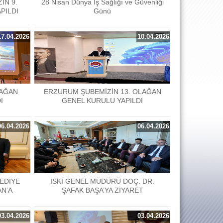
İN 9.
28 Nisan Dünya İş Sağlığı ve Güvenliği
PILDI
Günü
17.04.2026
10.04.2026
LAĞAN
ERZURUM ŞUBEMİZİN 13. OLAĞAN
I
GENEL KURULU YAPILDI
06.04.2026
06.04.2026
EDİYE
İSKİ GENEL MÜDÜRÜ DOÇ. DR.
AN’A
ŞAFAK BAŞA’YA ZİYARET
03.04.2026
03.04.2026