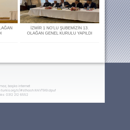
OLAĞAN
İZMİR 1 NO'LU ŞUBEMİZİN 13.
I
OLAĞAN GENEL KURULU YAPILDI
amaz, başka internet
ww.turkis.org.tr/#sthash.KrkVT96l.dpuf
aks: 0312 212 6552