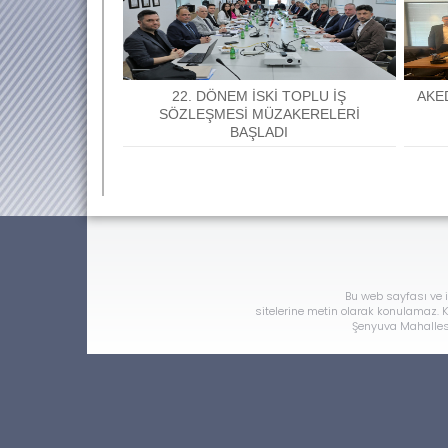
22. DÖNEM İSKİ TOPLU İŞ
AKE
SÖZLEŞMESİ MÜZAKERELERİ
BAŞLADI
Bu web sayfası ve i
sitelerine metin olarak konulamaz. Ka
Şenyuva Mahallesi